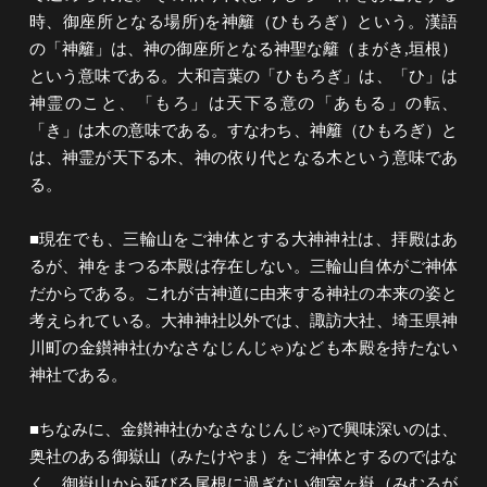
時、御座所となる場所)を神籬（ひもろぎ）という。漢語
の「神籬」は、神の御座所となる神聖な籬（まがき,垣根）
という意味である。大和言葉の「ひもろぎ」は、「ひ」は
神霊のこと、「もろ」は天下る意の「あもる」の転、
「き」は木の意味である。すなわち、神籬（ひもろぎ）と
は、神霊が天下る木、神の依り代となる木という意味であ
る。
■現在でも、三輪山をご神体とする大神神社は、拝殿はあ
るが、神をまつる本殿は存在しない。三輪山自体がご神体
だからである。これが古神道に由来する神社の本来の姿と
考えられている。大神神社以外では、諏訪大社、埼玉県神
川町の金鑚神社(かなさなじんじゃ)なども本殿を持たない
神社である。
■ちなみに、金鑚神社(かなさなじんじゃ)で興味深いのは、
奥社のある御嶽山（みたけやま）をご神体とするのではな
く、御嶽山から延びる尾根に過ぎない御室ヶ嶽（みむろが