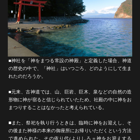
■神社を「神をまつる常設の神殿」と定義した場合、神道
の歴史の中で、「神社」はいつごろ、どのようにして生ま
れたのだろうか。
■元来、古神道では、山、巨岩、巨木、泉などの自然の造
形物に神が宿ると信じられていたため、社殿の中に神をお
まつりすることはなかったと考えられている。
■
また、祭祀を執り行うときは、臨時に神をお迎えし、そ
の後また神様の本来の御座所にお帰りいただくという方法
で進められた。その依り代(よりしろ＝神をお迎えする