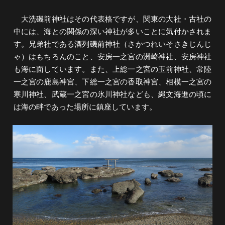
大洗磯前神社はその代表格ですが、関東の大社・古社の
中には、海との関係の深い神社が多いことに気付かされま
す。兄弟社である酒列磯前神社（さかつれいそさきじんじ
ゃ）はもちろんのこと、安房一之宮の洲崎神社、安房神社
も海に面しています。また、上総一之宮の玉前神社、常陸
一之宮の鹿島神宮、下総一之宮の香取神宮、相模一之宮の
寒川神社、武蔵一之宮の氷川神社なども、縄文海進の頃に
は海の畔であった場所に鎮座しています。